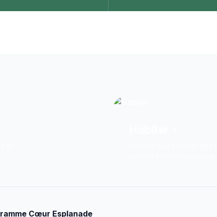
Habiter
uf et
Profitez des aides et des
acheter votre résidence pr
ogramme Cœur Esplanade