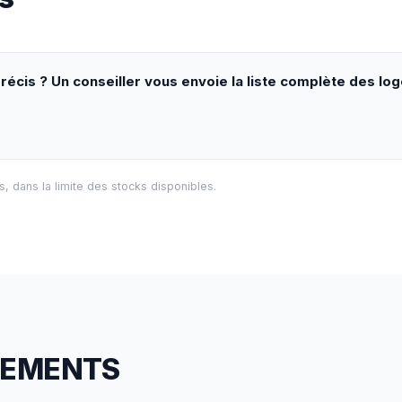
écis ? Un conseiller vous envoie la liste complète des lo
ls, dans la limite des stocks disponibles.
CEMENTS