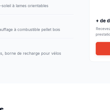
soleil à lames orientables
+ de d
Recevez 
auffage à combustible pellet bois
prestati
es, borne de recharge pour vélos
s