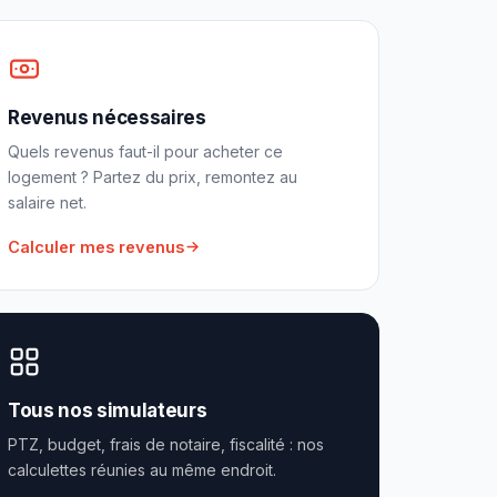
Revenus nécessaires
Quels revenus faut-il pour acheter ce
logement ? Partez du prix, remontez au
salaire net.
Calculer mes revenus
Tous nos simulateurs
PTZ, budget, frais de notaire, fiscalité : nos
calculettes réunies au même endroit.