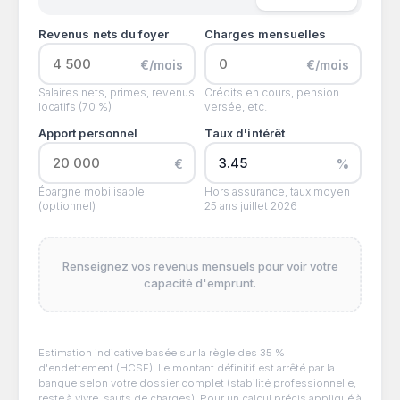
Revenus nets du foyer
Charges mensuelles
€/mois
€/mois
Salaires nets, primes, revenus
Crédits en cours, pension
locatifs (70 %)
versée, etc.
Apport personnel
Taux d'intérêt
€
%
Épargne mobilisable
Hors assurance, taux moyen
(optionnel)
25 ans juillet 2026
Renseignez vos revenus mensuels pour voir votre
capacité d'emprunt.
Estimation indicative basée sur la règle des 35 %
d'endettement (HCSF). Le montant définitif est arrêté par la
banque selon votre dossier complet (stabilité professionnelle,
reste à vivre, sauts de charges). Pour un calcul précis appliqué à