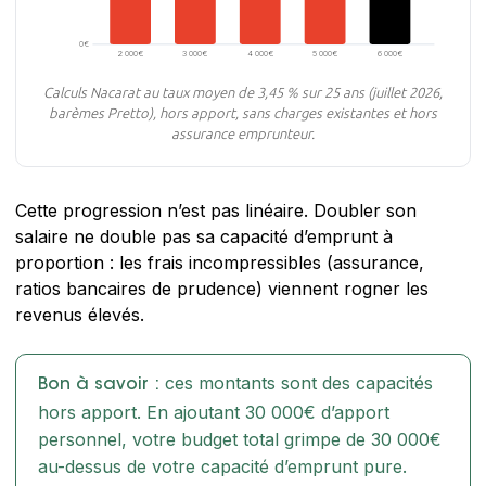
0€
2 000€
3 000€
4 000€
5 000€
6 000€
Calculs Nacarat au taux moyen de 3,45 % sur 25 ans (juillet 2026,
barèmes Pretto), hors apport, sans charges existantes et hors
assurance emprunteur.
Cette progression n’est pas linéaire. Doubler son
salaire ne double pas sa capacité d’emprunt à
proportion : les frais incompressibles (assurance,
ratios bancaires de prudence) viennent rogner les
revenus élevés.
ces montants sont des capacités
Bon à savoir :
hors apport. En ajoutant 30 000€ d’apport
personnel, votre budget total grimpe de 30 000€
au-dessus de votre capacité d’emprunt pure.