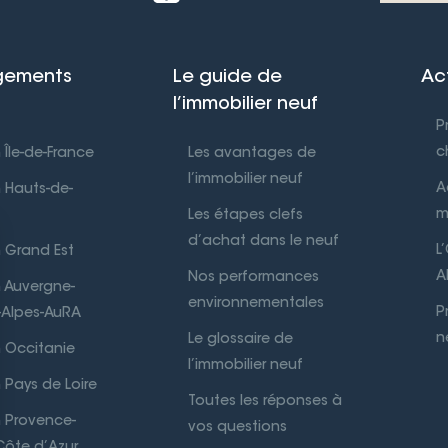
gements
Le guide de
Ac
l’immobilier neuf
P
c
 Île-de-France
Les avantages de
l’immobilier neuf
A
 Hauts-de-
m
Les étapes clefs
d’achat dans le neuf
L
 Grand Est
A
Nos performances
 Auvergne-
environnementales
P
Alpes-AuRA
n
Le glossaire de
 Occitanie
l’immobilier neuf
 Pays de Loire
Toutes les réponses à
 Provence-
vos questions