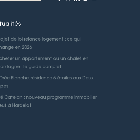
tualités
rojet de loi relance logement : ce qui
hange en 2026
cheter un appartement ou un chalet en
ontagne : le guide complet
’Orée Blanche, résidence 5 étoiles aux Deux
lpes
ré Catelan : nouveau programme immobilier
euf à Hardelot