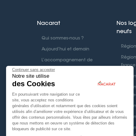
Nacarat
Nos lo
neufs
Qui sommes-nous ?
Région
Aujourd’hui et demain
Région
L’accompagnement de
France
Nacarat
Continuer sans accepter
Notre site utilise
Région
Nos réalisations
des Cookies
Région
Où rencontrer les
En poursuivant votre navigation sur ce
Rhône-
collaborateurs Nacarat
site, vous acceptez nos conditions
générales d’utilisation et notamment que des cookies soient
Région
Parrainer c’est gagner
utilisés afin d’améliorer votre expérience d’utilisateur et de vous
offrir des contenus personnalisés. Vous êtes par ailleurs informés
Région
Nous rejoindre
que nous mettons en oeuvre un système de détection des
Région
bloqueurs de publicité sur ce site.