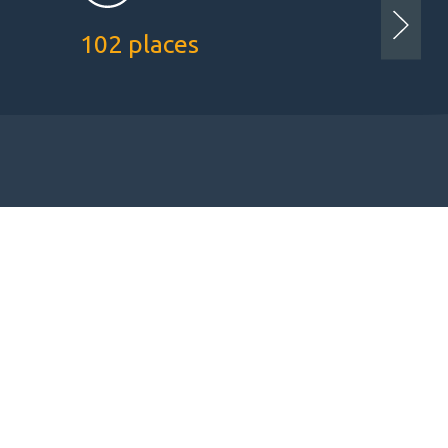
102 places
NF Bâ
Label